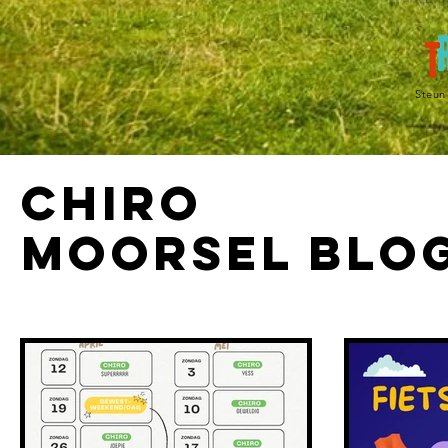
Steun 
CHiro
Moorsel Blo