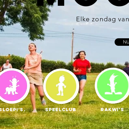
Elke zondag van 
NU
Sloepi's. Speelclub Ra