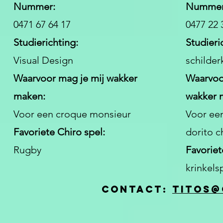
Nummer:
Nummer
0471 67 64 17
0477 22 
Studierichting:
Studieri
Visual Design
schilder
Waarvoor mag je mij wakker
Waarvoo
maken:
wakker 
Voor een croque monsieur
Voor ee
Favoriete Chiro spel:
dorito c
Rugby
Favoriet
krinkels
Contact:
titos@