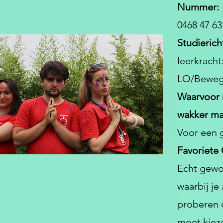
Nummer:
0468 47 63
Studierich
leerkracht
LO/Bewegi
Waarvoor 
wakker ma
Voor een g
Favoriete 
Echt gewo
waarbij je
proberen o
moet kiez