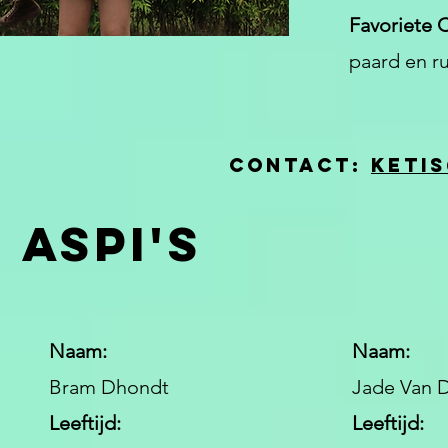
Favoriete C
paard en ru
Contact:
keti
aspi's
Naam:
Naam:
Bram Dhondt
Jade Van 
Leeftijd:
Leeftijd: