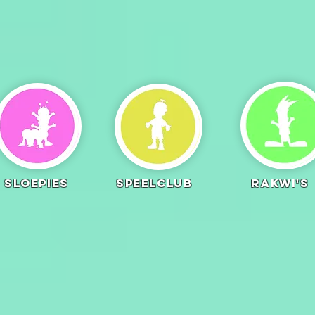
Sloepies Speelclub Ra