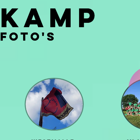
Kamp
Kamp
foto's
foto's
FO
FO